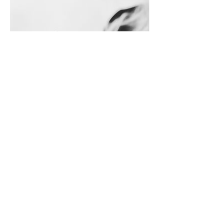
Remarcação e
cancelamento
Para cancelamentos e remarcações, por favor
contate-nos com 48 horas de antecedência.
Muito obrigado!
Entre em contato
Regensburg, Alemanha