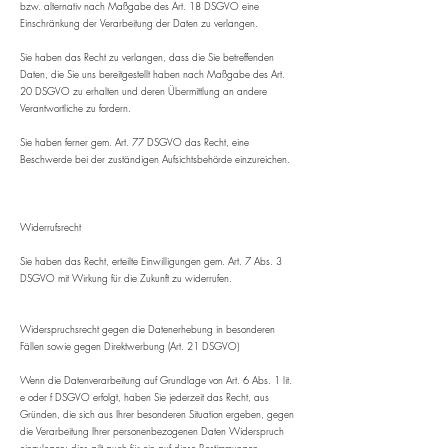
bzw. alternativ nach Maßgabe des Art. 18 DSGVO eine
Einschränkung der Verarbeitung der Daten zu verlangen.
Sie haben das Recht zu verlangen, dass die Sie betreffenden
Daten, die Sie uns bereitgestellt haben nach Maßgabe des Art.
20 DSGVO zu erhalten und deren Übermittlung an andere
Verantwortliche zu fordern.
Sie haben ferner gem. Art. 77 DSGVO das Recht, eine
Beschwerde bei der zuständigen Aufsichtsbehörde einzureichen.
Widerrufsrecht
Sie haben das Recht, erteilte Einwilligungen gem. Art. 7 Abs. 3
DSGVO mit Wirkung für die Zukunft zu widerrufen.
Widerspruchsrecht gegen die Datenerhebung in besonderen
Fällen sowie gegen Direktwerbung (Art. 21 DSGVO)
Wenn die Datenverarbeitung auf Grundlage von Art. 6 Abs. 1 lit.
e oder f DSGVO erfolgt, haben Sie jederzeit das Recht, aus
Gründen, die sich aus Ihrer besonderen Situation ergeben, gegen
die Verarbeitung Ihrer personenbezogenen Daten Widerspruch