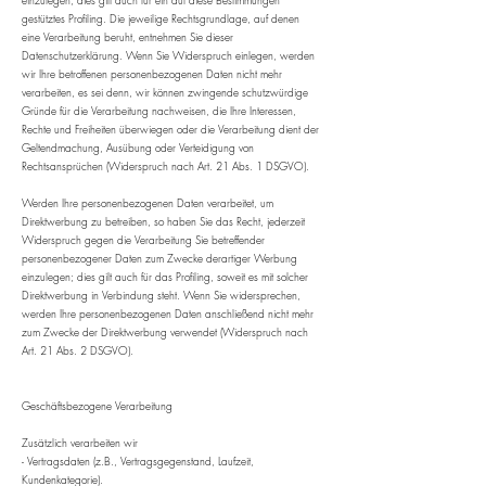
einzulegen; dies gilt auch für ein auf diese Bestimmungen
gestütztes Profiling. Die jeweilige Rechtsgrundlage, auf denen
eine Verarbeitung beruht, entnehmen Sie dieser
Datenschutzerklärung. Wenn Sie Widerspruch einlegen, werden
wir Ihre betroffenen personenbezogenen Daten nicht mehr
verarbeiten, es sei denn, wir können zwingende schutzwürdige
Gründe für die Verarbeitung nachweisen, die Ihre Interessen,
Rechte und Freiheiten überwiegen oder die Verarbeitung dient der
Geltendmachung, Ausübung oder Verteidigung von
Rechtsansprüchen (Widerspruch nach Art. 21 Abs. 1 DSGVO).
Werden Ihre personenbezogenen Daten verarbeitet, um
Direktwerbung zu betreiben, so haben Sie das Recht, jederzeit
Widerspruch gegen die Verarbeitung Sie betreffender
personenbezogener Daten zum Zwecke derartiger Werbung
einzulegen; dies gilt auch für das Profiling, soweit es mit solcher
Direktwerbung in Verbindung steht. Wenn Sie widersprechen,
werden Ihre personenbezogenen Daten anschließend nicht mehr
zum Zwecke der Direktwerbung verwendet (Widerspruch nach
Art. 21 Abs. 2 DSGVO).
Geschäftsbezogene Verarbeitung
Zusätzlich verarbeiten wir
- Vertragsdaten (z.B., Vertragsgegenstand, Laufzeit,
Kundenkategorie).