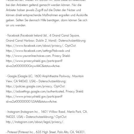
bei den Anbietern geltend gemacht werden können. Nur die
Anbieter haben jeweils Zugriff auf die Daten der Nutzer und
können direkt entsprechende Maßnahmen ergreifen und Auskünfte
geben. Sollten Sie dennoch Hilfe benötigen, dann können Sie sich
an uns wenden.
- Facebook (Facebook Ireland Ltd., 4 Grand Canal Square,
Grand Canal Harbour, Dublin 2, Irland) - Datenschutzerklärung:
https://www.facebook.com/about/privacy/,
Opt-Out:
https://www.facebook.com/settings?tab=ads
und
http://www.youronlinechoices.com
, Privacy Shield:
https://www.privacyshield.gov/participant?
id=a2zt0000000GnywAAC&status=Active.
- Google (Google LLC, 1600 Amphitheatre Parkway, Mountain
View, CA 94043, USA) – Datenschutzerklärung:
https://policies.google.com/privacy,
Opt-Out:
https://adssettings.google.com/authenticated,
Privacy Shield:
https://www.privacyshield.gov/participant?
id=a2zt000000001L5AAI&status=Active.
- Instagram (Instagram Inc., 1601 Willow Road, Menlo Park, CA,
94025, USA) – Datenschutzerklärung/ Opt-Out:
http://instagram.com/about/legal/privacy/.
- Pinterest (Pinterest Inc., 635 High Street, Palo Alto, CA, 94301,