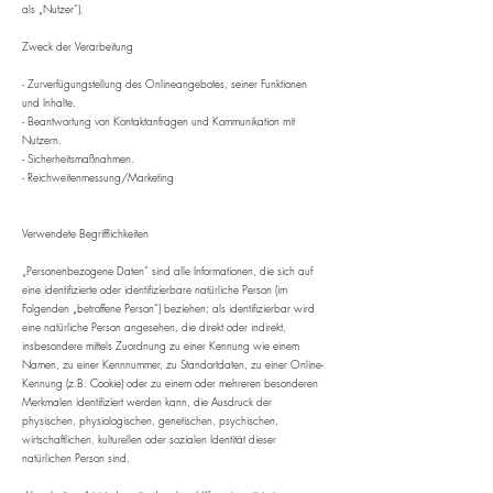
als „Nutzer“).
Zweck der Verarbeitung
- Zurverfügungstellung des Onlineangebotes, seiner Funktionen
und Inhalte.
- Beantwortung von Kontaktanfragen und Kommunikation mit
Nutzern.
- Sicherheitsmaßnahmen.
- Reichweitenmessung/Marketing
Verwendete Begrifflichkeiten
„Personenbezogene Daten“ sind alle Informationen, die sich auf
eine identifizierte oder identifizierbare natürliche Person (im
Folgenden „betroffene Person“) beziehen; als identifizierbar wird
eine natürliche Person angesehen, die direkt oder indirekt,
insbesondere mittels Zuordnung zu einer Kennung wie einem
Namen, zu einer Kennnummer, zu Standortdaten, zu einer Online-
Kennung (z.B. Cookie) oder zu einem oder mehreren besonderen
Merkmalen identifiziert werden kann, die Ausdruck der
physischen, physiologischen, genetischen, psychischen,
wirtschaftlichen, kulturellen oder sozialen Identität dieser
natürlichen Person sind.