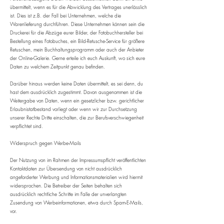
übermittelt, wenn es für die Abwicklung des Vertrages unerlässlich
ist. Dies ist z.B. der Fall bei Unternehmen, welche die
Warenlieferung durchführen. Diese Unternehmen können sein die
Druckerei für die Abzüge eurer Bilder, der Fotobuchhersteller bei
Bestellung eines Fotobuches, ein Bild-Retusche-Service für größere
Retuschen, mein Buchhaltungsprogramm oder auch der Anbieter
der Online-Galerie. Gerne erteile ich euch Auskunft, wo sich eure
Daten zu welchem Zeitpunkt genau befinden.
Darüber hinaus werden keine Daten übermittelt, es sei denn, du
hast dem ausdrücklich zugestimmt. Davon ausgenommen ist die
Weitergabe von Daten, wenn ein gesetzlicher bzw. gerichtlicher
Erlaubnistatbestand vorliegt oder wenn wir zur Durchsetzung
unserer Rechte Dritte einschalten, die zur Berufsverschwiegenheit
verpflichtet sind.
Widerspruch gegen Werbe-Mails
Der Nutzung von im Rahmen der Impressumspflicht veröffentlichten
Kontaktdaten zur Übersendung von nicht ausdrücklich
angeforderter Werbung und Informationsmaterialien wird hiermit
widersprochen. Die Betreiber der Seiten behalten sich
ausdrücklich rechtliche Schritte im Falle der unverlangten
Zusendung von Werbeinformationen, etwa durch Spam-E-Mails,
vor.