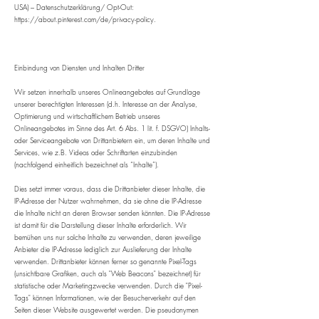
USA) – Datenschutzerklärung/ Opt-Out:
https://about.pinterest.com/de/privacy-policy.
Einbindung von Diensten und Inhalten Dritter
Wir setzen innerhalb unseres Onlineangebotes auf Grundlage
unserer berechtigten Interessen (d.h. Interesse an der Analyse,
Optimierung und wirtschaftlichem Betrieb unseres
Onlineangebotes im Sinne des Art. 6 Abs. 1 lit. f. DSGVO) Inhalts-
oder Serviceangebote von Drittanbietern ein, um deren Inhalte und
Services, wie z.B. Videos oder Schriftarten einzubinden
(nachfolgend einheitlich bezeichnet als “Inhalte”).
Dies setzt immer voraus, dass die Drittanbieter dieser Inhalte, die
IP-Adresse der Nutzer wahrnehmen, da sie ohne die IP-Adresse
die Inhalte nicht an deren Browser senden könnten. Die IP-Adresse
ist damit für die Darstellung dieser Inhalte erforderlich. Wir
bemühen uns nur solche Inhalte zu verwenden, deren jeweilige
Anbieter die IP-Adresse lediglich zur Auslieferung der Inhalte
verwenden. Drittanbieter können ferner so genannte Pixel-Tags
(unsichtbare Grafiken, auch als "Web Beacons" bezeichnet) für
statistische oder Marketingzwecke verwenden. Durch die "Pixel-
Tags" können Informationen, wie der Besucherverkehr auf den
Seiten dieser Website ausgewertet werden. Die pseudonymen