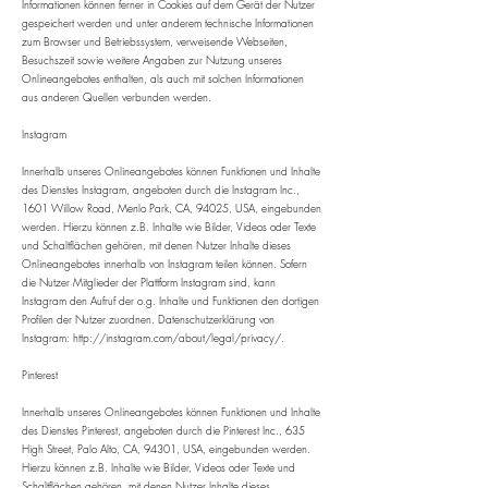
Informationen können ferner in Cookies auf dem Gerät der Nutzer
gespeichert werden und unter anderem technische Informationen
zum Browser und Betriebssystem, verweisende Webseiten,
Besuchszeit sowie weitere Angaben zur Nutzung unseres
Onlineangebotes enthalten, als auch mit solchen Informationen
aus anderen Quellen verbunden werden.
Instagram
Innerhalb unseres Onlineangebotes können Funktionen und Inhalte
des Dienstes Instagram, angeboten durch die Instagram Inc.,
1601 Willow Road, Menlo Park, CA, 94025, USA, eingebunden
werden. Hierzu können z.B. Inhalte wie Bilder, Videos oder Texte
und Schaltflächen gehören, mit denen Nutzer Inhalte dieses
Onlineangebotes innerhalb von Instagram teilen können. Sofern
die Nutzer Mitglieder der Plattform Instagram sind, kann
Instagram den Aufruf der o.g. Inhalte und Funktionen den dortigen
Profilen der Nutzer zuordnen. Datenschutzerklärung von
Instagram:
http://instagram.com/about/legal/privacy/.
​Pinterest
Innerhalb unseres Onlineangebotes können Funktionen und Inhalte
des Dienstes Pinterest, angeboten durch die Pinterest Inc., 635
High Street, Palo Alto, CA, 94301, USA, eingebunden werden.
Hierzu können z.B. Inhalte wie Bilder, Videos oder Texte und
Schaltflächen gehören, mit denen Nutzer Inhalte dieses