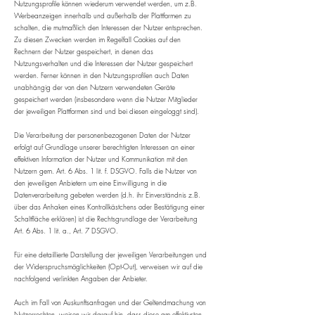
Nutzungsprofile können wiederum verwendet werden, um z.B.
Werbeanzeigen innerhalb und außerhalb der Plattformen zu
schalten, die mutmaßlich den Interessen der Nutzer entsprechen.
Zu diesen Zwecken werden im Regelfall Cookies auf den
Rechnern der Nutzer gespeichert, in denen das
Nutzungsverhalten und die Interessen der Nutzer gespeichert
werden. Ferner können in den Nutzungsprofilen auch Daten
unabhängig der von den Nutzern verwendeten Geräte
gespeichert werden (insbesondere wenn die Nutzer Mitglieder
der jeweiligen Plattformen sind und bei diesen eingeloggt sind).
Die Verarbeitung der personenbezogenen Daten der Nutzer
erfolgt auf Grundlage unserer berechtigten Interessen an einer
effektiven Information der Nutzer und Kommunikation mit den
Nutzern gem. Art. 6 Abs. 1 lit. f. DSGVO. Falls die Nutzer von
den jeweiligen Anbietern um eine Einwilligung in die
Datenverarbeitung gebeten werden (d.h. ihr Einverständnis z.B.
über das Anhaken eines Kontrollkästchens oder Bestätigung einer
Schaltfläche erklären) ist die Rechtsgrundlage der Verarbeitung
Art. 6 Abs. 1 lit. a., Art. 7 DSGVO.
Für eine detaillierte Darstellung der jeweiligen Verarbeitungen und
der Widerspruchsmöglichkeiten (Opt-Out), verweisen wir auf die
nachfolgend verlinkten Angaben der Anbieter.
Auch im Fall von Auskunftsanfragen und der Geltendmachung von
Nutzerrechten, weisen wir darauf hin, dass diese am effektivsten