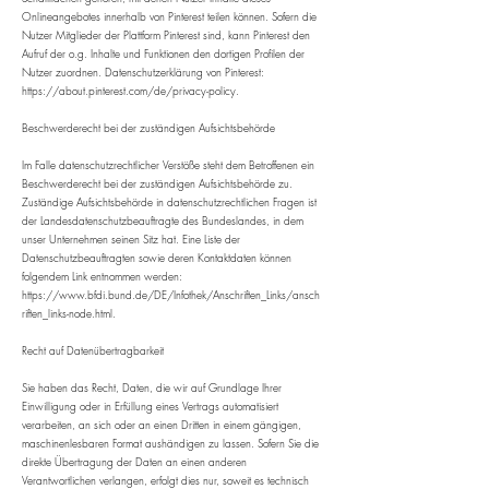
Onlineangebotes innerhalb von Pinterest teilen können. Sofern die
Nutzer Mitglieder der Plattform Pinterest sind, kann Pinterest den
Aufruf der o.g. Inhalte und Funktionen den dortigen Profilen der
Nutzer zuordnen. Datenschutzerklärung von Pinterest:
https://about.pinterest.com/de/privacy-policy.
​Beschwerderecht bei der zuständigen Aufsichtsbehörde
Im Falle datenschutzrechtlicher Verstöße steht dem Betroffenen ein
Beschwerderecht bei der zuständigen Aufsichtsbehörde zu.
Zuständige Aufsichtsbehörde in datenschutzrechtlichen Fragen ist
der Landesdatenschutzbeauftragte des Bundeslandes, in dem
unser Unternehmen seinen Sitz hat. Eine Liste der
Datenschutzbeauftragten sowie deren Kontaktdaten können
folgendem Link entnommen werden:
https://www.bfdi.bund.de/DE/Infothek/Anschriften_Links/ansch
riften_links-node.html.
​Recht auf Datenübertragbarkeit
Sie haben das Recht, Daten, die wir auf Grundlage Ihrer
Einwilligung oder in Erfüllung eines Vertrags automatisiert
verarbeiten, an sich oder an einen Dritten in einem gängigen,
maschinenlesbaren Format aushändigen zu lassen. Sofern Sie die
direkte Übertragung der Daten an einen anderen
Verantwortlichen verlangen, erfolgt dies nur, soweit es technisch