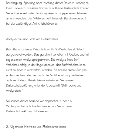
Berichtigung, Sperrung oder Löschung dieser Daten zu verlangen.
Hierzu sowie zu weiteren Fragen zum Thema Datenschutz können
Sie sich jederzeit unter der im Impressum angegebenen Adresse
an uns wenden. Des Weiteren steht Ihnen ein Beschwerderecht
bei der zuständigen Aufsichtsbehörde zu.
Analyse-Tools und Tools von Drittanbietern
Beim Besuch unserer Website kann Ihr Surf-Verhalten statistisch
ausgewertet werden. Das geschieht vor allem mit Cookies und mit
sogenannten Analyseprogrammen. Die Analyse Ihres Surf-
Verhaltens erfolgt in der Regel anonym; das Surf-Verhalten kann
nicht zu Ihnen zurückverfolgt werden. Sie können dieser Analyse
widersprechen oder sie durch die Nichtbenutzung bestimmter
Tools verhindern. Details hierzu entnehmen Sie unserer
Datenschutzerklärung unter der Überschrift “Drittmodule und
Analysetools”.
Sie können dieser Analyse widersprechen. Über die
Widerspruchsmöglichkeiten werden wir Sie in dieser
Datenschutzerklärung informieren.
2. Allgemeine Hinweise und Pflichtinformationen