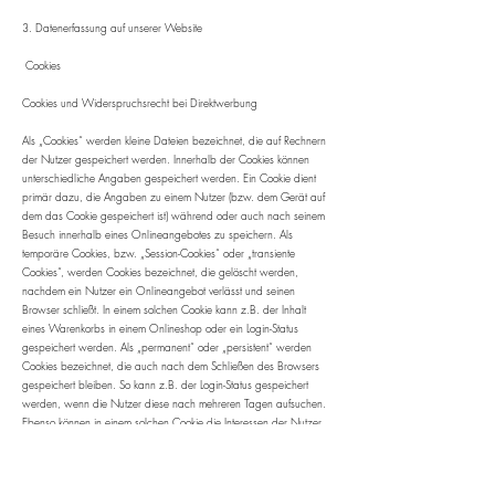
3. Datenerfassung auf unserer Website
Cookies
Cookies und Widerspruchsrecht bei Direktwerbung
Als „Cookies“ werden kleine Dateien bezeichnet, die auf Rechnern
der Nutzer gespeichert werden. Innerhalb der Cookies können
unterschiedliche Angaben gespeichert werden. Ein Cookie dient
primär dazu, die Angaben zu einem Nutzer (bzw. dem Gerät auf
dem das Cookie gespeichert ist) während oder auch nach seinem
Besuch innerhalb eines Onlineangebotes zu speichern. Als
temporäre Cookies, bzw. „Session-Cookies“ oder „transiente
Cookies“, werden Cookies bezeichnet, die gelöscht werden,
nachdem ein Nutzer ein Onlineangebot verlässt und seinen
Browser schließt. In einem solchen Cookie kann z.B. der Inhalt
eines Warenkorbs in einem Onlineshop oder ein Login-Status
gespeichert werden. Als „permanent“ oder „persistent“ werden
Cookies bezeichnet, die auch nach dem Schließen des Browsers
gespeichert bleiben. So kann z.B. der Login-Status gespeichert
werden, wenn die Nutzer diese nach mehreren Tagen aufsuchen.
Ebenso können in einem solchen Cookie die Interessen der Nutzer
gespeichert werden, die für Reichweitenmessung oder
Marketingzwecke verwendet werden. Als „Third-Party-Cookie“
werden Cookies bezeichnet, die von anderen Anbietern als dem