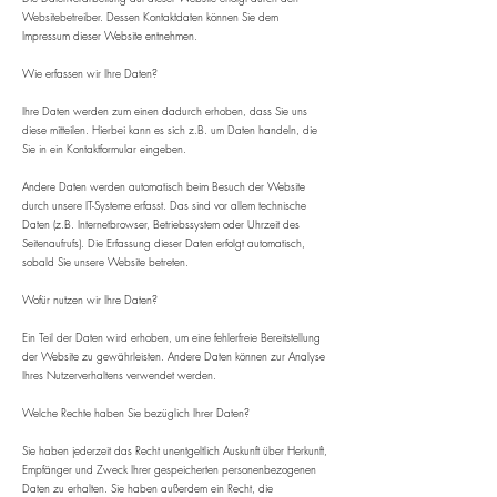
Websitebetreiber. Dessen Kontaktdaten können Sie dem
Impressum dieser Website entnehmen.
Wie erfassen wir Ihre Daten?
Ihre Daten werden zum einen dadurch erhoben, dass Sie uns
diese mitteilen. Hierbei kann es sich z.B. um Daten handeln, die
Sie in ein Kontaktformular eingeben.
Andere Daten werden automatisch beim Besuch der Website
durch unsere IT-Systeme erfasst. Das sind vor allem technische
Daten (z.B. Internetbrowser, Betriebssystem oder Uhrzeit des
Seitenaufrufs). Die Erfassung dieser Daten erfolgt automatisch,
sobald Sie unsere Website betreten.
Wofür nutzen wir Ihre Daten?
Ein Teil der Daten wird erhoben, um eine fehlerfreie Bereitstellung
der Website zu gewährleisten. Andere Daten können zur Analyse
Ihres Nutzerverhaltens verwendet werden.
Welche Rechte haben Sie bezüglich Ihrer Daten?
Sie haben jederzeit das Recht unentgeltlich Auskunft über Herkunft,
Empfänger und Zweck Ihrer gespeicherten personenbezogenen
Daten zu erhalten. Sie haben außerdem ein Recht, die