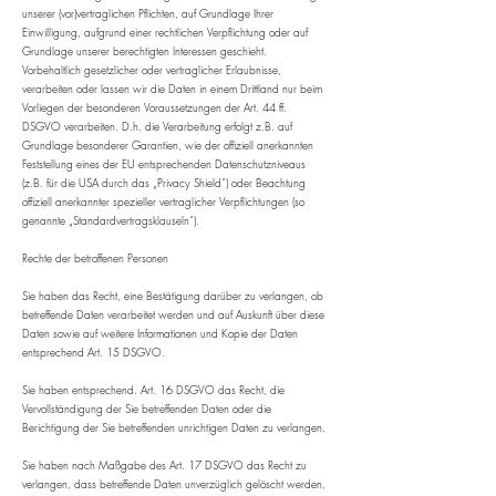
unserer (vor)vertraglichen Pflichten, auf Grundlage Ihrer
Einwilligung, aufgrund einer rechtlichen Verpflichtung oder auf
Grundlage unserer berechtigten Interessen geschieht.
Vorbehaltlich gesetzlicher oder vertraglicher Erlaubnisse,
verarbeiten oder lassen wir die Daten in einem Drittland nur beim
Vorliegen der besonderen Voraussetzungen der Art. 44 ff.
DSGVO verarbeiten. D.h. die Verarbeitung erfolgt z.B. auf
Grundlage besonderer Garantien, wie der offiziell anerkannten
Feststellung eines der EU entsprechenden Datenschutzniveaus
(z.B. für die USA durch das „Privacy Shield“) oder Beachtung
offiziell anerkannter spezieller vertraglicher Verpflichtungen (so
genannte „Standardvertragsklauseln“).
Rechte der betroffenen Personen
Sie haben das Recht, eine Bestätigung darüber zu verlangen, ob
betreffende Daten verarbeitet werden und auf Auskunft über diese
Daten sowie auf weitere Informationen und Kopie der Daten
entsprechend Art. 15 DSGVO.
Sie haben entsprechend. Art. 16 DSGVO das Recht, die
Vervollständigung der Sie betreffenden Daten oder die
Berichtigung der Sie betreffenden unrichtigen Daten zu verlangen.
Sie haben nach Maßgabe des Art. 17 DSGVO das Recht zu
verlangen, dass betreffende Daten unverzüglich gelöscht werden,