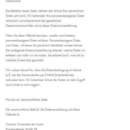
​Datenschutz
Die Betreiber dieser Seiten nehmen den Schutz Ihrer persönlichen
Daten sehr ernst. Wir behandeln Ihre personenbezogenen Daten
vertraulich und entsprechend der gesetzlichen
Datenschutzvorschriften sowie dieser Datenschutzerklärung.
Wenn Sie diese Website benutzen, werden verschiedene
personenbezogene Daten erhoben. Personenbezogene Daten
sind Daten, mit denen Sie persönlich identifiziert werden können.
Die vorliegende Datenschutzerklärung erläutert, welche Daten wir
erheben und wofür wir sie nutzen. Sie erläutert auch, wie und zu
welchem Zweck das geschieht.
Wir weisen darauf hin, dass die Datenübertragung im Internet
(z.B. bei der Kommunikation per E-Mail) Sicherheitslücken
aufweisen kann. Ein lückenloser Schutz der Daten vor dem Zugriff
durch Dritte ist nicht möglich.
Hinweis zur verantwortlichen Stelle
Die verantwortliche Stelle für die Datenverarbeitung auf dieser
Website ist:
Carolina Guimarães de Castro
Karoline-Ammer Straße 29