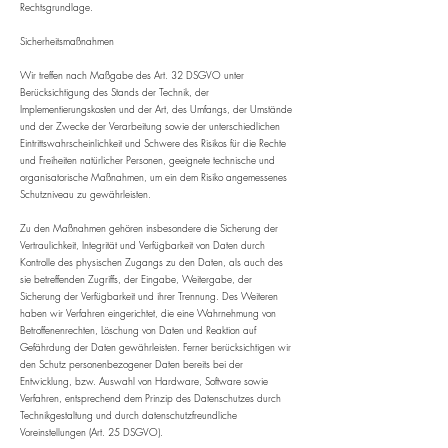
Rechtsgrundlage.
Sicherheitsmaßnahmen
Wir treffen nach Maßgabe des Art. 32 DSGVO unter
Berücksichtigung des Stands der Technik, der
Implementierungskosten und der Art, des Umfangs, der Umstände
und der Zwecke der Verarbeitung sowie der unterschiedlichen
Eintrittswahrscheinlichkeit und Schwere des Risikos für die Rechte
und Freiheiten natürlicher Personen, geeignete technische und
organisatorische Maßnahmen, um ein dem Risiko angemessenes
Schutzniveau zu gewährleisten.
Zu den Maßnahmen gehören insbesondere die Sicherung der
Vertraulichkeit, Integrität und Verfügbarkeit von Daten durch
Kontrolle des physischen Zugangs zu den Daten, als auch des
sie betreffenden Zugriffs, der Eingabe, Weitergabe, der
Sicherung der Verfügbarkeit und ihrer Trennung. Des Weiteren
haben wir Verfahren eingerichtet, die eine Wahrnehmung von
Betroffenenrechten, Löschung von Daten und Reaktion auf
Gefährdung der Daten gewährleisten. Ferner berücksichtigen wir
den Schutz personenbezogener Daten bereits bei der
Entwicklung, bzw. Auswahl von Hardware, Software sowie
Verfahren, entsprechend dem Prinzip des Datenschutzes durch
Technikgestaltung und durch datenschutzfreundliche
Voreinstellungen (Art. 25 DSGVO).