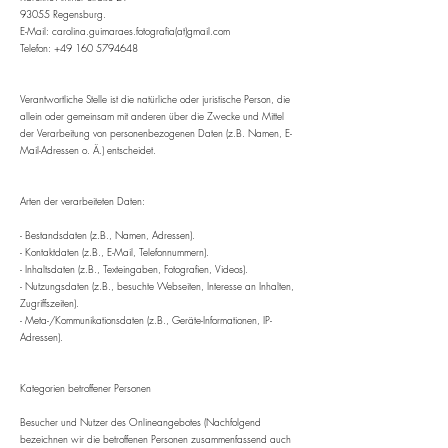
93055 Regensburg.
E-Mail: carolina.guimaraes.fotografia(at)gmail.com
Telefon:
+49 160 5794648
Verantwortliche Stelle ist die natürliche oder juristische Person, die
allein oder gemeinsam mit anderen über die Zwecke und Mittel
der Verarbeitung von personenbezogenen Daten (z.B. Namen, E-
Mail-Adressen o. Ä.) entscheidet.
Arten der verarbeiteten Daten:
- Bestandsdaten (z.B., Namen, Adressen).
- Kontaktdaten (z.B., E-Mail, Telefonnummern).
- Inhaltsdaten (z.B., Texteingaben, Fotografien, Videos).
- Nutzungsdaten (z.B., besuchte Webseiten, Interesse an Inhalten,
Zugriffszeiten).
- Meta-/Kommunikationsdaten (z.B., Geräte-Informationen, IP-
Adressen).
Kategorien betroffener Personen
Besucher und Nutzer des Onlineangebotes (Nachfolgend
bezeichnen wir die betroffenen Personen zusammenfassend auch