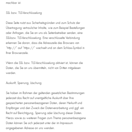
machbar ist.
​SSL- bzw. TLS-Verschlüsselung
Diese Seite nutzt aus Sicherheitsgründen und zum Schutz der
Übertragung vertraulicher Inhalte, wie zum Beispiel Bestellungen
oder Anfragen, die Sie an uns als Seitenbetreiber senden, eine
SSL-bzw. TLS-Verschlüsselung. Eine verschlüsselte Verbindung
erkennen Sie daran, dass die Adresszeile des Browsers von
“http://” auf “https://” wechselt und an dem Schloss-Symbol in
Ihrer Browserzeile.
Wenn die SSL- bzw. TLS-Verschlüsselung aktiviert ist, können die
Daten, die Sie an uns übermitteln, nicht von Dritten mitgelesen
werden.
Auskunft, Sperrung, Löschung
Sie haben im Rahmen der geltenden gesetzlichen Bestimmungen
jederzeit das Recht auf unentgeltliche Auskunft über Ihre
gespeicherten personenbezogenen Daten, deren Herkunft und
Empfänger und den Zweck der Datenverarbeitung und ggf. ein
Recht auf Berichtigung, Sperrung oder Löschung dieser Daten.
Hierzu sowie zu weiteren Fragen zum Thema personenbezogene
Daten können Sie sich jederzeit unter der im Impressum
angegebenen Adresse an uns wenden.