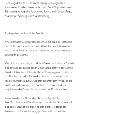
- Zahlungsdaten (z.B., Bankverbindung, Zahlungshistorie)
von unseren Kunden, Interessenten und Geschäftspartner zwecks
Erbringung vertraglicher Leistungen, Service und Kundenpflege,
Marketing, Werbung und Marktforschung.
Onlinepräsenzen in sozialen Medien
Wir unterhalten Onlinepräsenzen innerhalb sozialer Netzwerke
und Plattformen, um mit den dort aktiven Kunden, Interessenten
und Nutzern kommunizieren und sie dort über unsere Leistungen
informieren zu können.
Wir weisen darauf hin, dass dabei Daten der Nutzer außerhalb
des Raumes der Europäischen Union verarbeitet werden können.
Hierdurch können sich für die Nutzer Risiken ergeben, weil so z.B.
die Durchsetzung der Rechte der Nutzer erschwert werden
könnte. Im Hinblick auf US-Anbieter die unter dem Privacy-Shield
zertifiziert sind, weisen wir darauf hin, dass sie sich damit
verpflichten, die Datenschutzstandards der EU einzuhalten.
Ferner werden die Daten der Nutzer im Regelfall für
Marktforschungs- und Werbezwecke verarbeitet. So können z.B.
aus dem Nutzungsverhalten und sich daraus ergebenden
Interessen der Nutzer Nutzungsprofile erstellt werden. Die