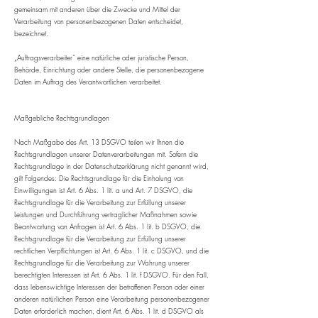
gemeinsam mit anderen über die Zwecke und Mittel der
Verarbeitung von personenbezogenen Daten entscheidet,
bezeichnet.
„Auftragsverarbeiter“ eine natürliche oder juristische Person,
Behörde, Einrichtung oder andere Stelle, die personenbezogene
Daten im Auftrag des Verantwortlichen verarbeitet.
Maßgebliche Rechtsgrundlagen
Nach Maßgabe des Art. 13 DSGVO teilen wir Ihnen die
Rechtsgrundlagen unserer Datenverarbeitungen mit. Sofern die
Rechtsgrundlage in der Datenschutzerklärung nicht genannt wird,
gilt Folgendes: Die Rechtsgrundlage für die Einholung von
Einwilligungen ist Art. 6 Abs. 1 lit. a und Art. 7 DSGVO, die
Rechtsgrundlage für die Verarbeitung zur Erfüllung unserer
Leistungen und Durchführung vertraglicher Maßnahmen sowie
Beantwortung von Anfragen ist Art. 6 Abs. 1 lit. b DSGVO, die
Rechtsgrundlage für die Verarbeitung zur Erfüllung unserer
rechtlichen Verpflichtungen ist Art. 6 Abs. 1 lit. c DSGVO, und die
Rechtsgrundlage für die Verarbeitung zur Wahrung unserer
berechtigten Interessen ist Art. 6 Abs. 1 lit. f DSGVO. Für den Fall,
dass lebenswichtige Interessen der betroffenen Person oder einer
anderen natürlichen Person eine Verarbeitung personenbezogener
Daten erforderlich machen, dient Art. 6 Abs. 1 lit. d DSGVO als