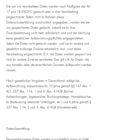
​Die von uns verarbeiteten Daten werden nach Maßgabe der Art.
17 und 18 DSGVO gelöscht oder in ihrer Verarbeitung
eingeschränkt. Sofern nicht im Rahmen dieser
Datenschutzerklärung ausdrücklich angegeben, werden die bei
uns gespeicherten Daten gelöscht, sobald sie für ihre
Zweckbestimmung nicht mehr erforderlich sind und der Löschung
keine gesetzlichen Aufbewahrungspflichten entgegenstehen.
Sofern die Daten nicht gelöscht werden, weil sie für andere und
gesetzlich zulässige Zwecke erforderlich sind, wird deren
Verarbeitung eingeschränkt. D.h. die Daten werden gesperrt und
nicht für andere Zwecke verarbeitet. Das gilt z.B. für Daten, die
aus handels- oder steuerrechtlichen Gründen aufbewahrt werden
müssen.
Nach gesetzlichen Vorgaben in Deutschland, erfolgt die
Aufbewahrung insbesondere für 10 Jahre gemäß §§ 147 Abs. 1
AO, 257 Abs. 1 Nr. 1 und 4, Abs. 4 HGB (Bücher,
Aufzeichnungen, Lageberichte, Buchungsbelege, Handelsbücher,
für Besteuerung relevanter Unterlagen, etc.) und 6 Jahre gemäß §
257 Abs. 1 Nr. 2 und 3, Abs. 4 HGB (Handelsbriefe).
Datenübermittlung
Personenbezogene Daten werden ausschließlich dann an Dritte