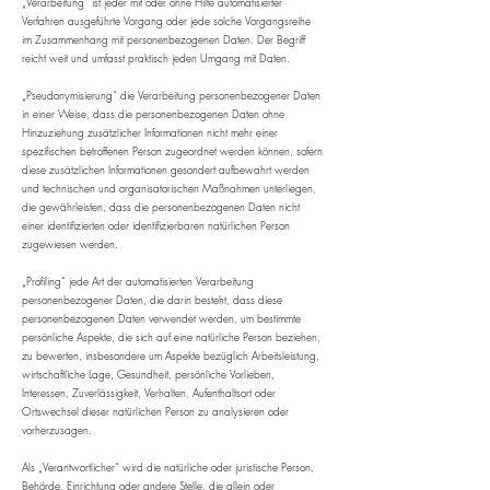
„Verarbeitung“ ist jeder mit oder ohne Hilfe automatisierter
Verfahren ausgeführte Vorgang oder jede solche Vorgangsreihe
im Zusammenhang mit personenbezogenen Daten. Der Begriff
reicht weit und umfasst praktisch jeden Umgang mit Daten.
„Pseudonymisierung“ die Verarbeitung personenbezogener Daten
in einer Weise, dass die personenbezogenen Daten ohne
Hinzuziehung zusätzlicher Informationen nicht mehr einer
spezifischen betroffenen Person zugeordnet werden können, sofern
diese zusätzlichen Informationen gesondert aufbewahrt werden
und technischen und organisatorischen Maßnahmen unterliegen,
die gewährleisten, dass die personenbezogenen Daten nicht
einer identifizierten oder identifizierbaren natürlichen Person
zugewiesen werden.
„Profiling“ jede Art der automatisierten Verarbeitung
personenbezogener Daten, die darin besteht, dass diese
personenbezogenen Daten verwendet werden, um bestimmte
persönliche Aspekte, die sich auf eine natürliche Person beziehen,
zu bewerten, insbesondere um Aspekte bezüglich Arbeitsleistung,
wirtschaftliche Lage, Gesundheit, persönliche Vorlieben,
Interessen, Zuverlässigkeit, Verhalten, Aufenthaltsort oder
Ortswechsel dieser natürlichen Person zu analysieren oder
vorherzusagen.
Als „Verantwortlicher“ wird die natürliche oder juristische Person,
Behörde, Einrichtung oder andere Stelle, die allein oder