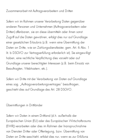
Zusammenarbeit mit Auftragsverarbeitern und Dritten
Sofern wir im Rahmen unserer Verarbeitung Daten gegenüber
anderen Personen und Unternehmen (Auftragsverarbeitern oder
Dritten) offenbaren, sie an diese übermitteln oder ihnen sonst
Zugriff auf die Daten gewähren, erfolgt dies nur auf Grundlage
einer gesetzlichen Erlaubnis (z.B. wenn eine Übermittlung der
Daten an Dritte, wie an Zahlungsdienstleister, gem. Art. 6 Abs. 1
lit. b DSGVO zur Vertragserfüllung erforderlich ist), Sie eingewilligt
haben, eine rechtliche Verpflichtung dies vorsieht oder auf
Grundlage unserer berechtigten Interessen (z.B. beim Einsatz von
Beauftragten, Webhostern, etc.).
Sofern wir Dritte mit der Verarbeitung von Daten auf Grundlage
eines sog. „Auftragsverarbeitungsvertrages“ beauftragen,
geschieht dies auf Grundlage des Art. 28 DSGVO.
Übermittlungen in Drittländer
Sofern wir Daten in einem Drittland (d.h. außerhalb der
Europäischen Union (EU) oder des Europäischen Wirtschaftsraums
(EWR)) verarbeiten oder dies im Rahmen der Inanspruchnahme
von Diensten Dritter oder Offenlegung, bzw. Übermittlung von
Daten an Dritte geschieht, erfolgt dies nur, wenn es zur Erfüllung